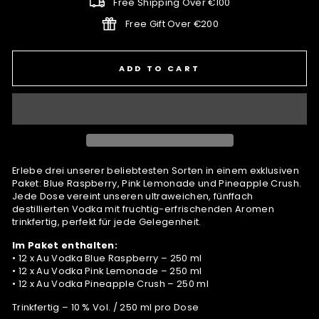
Free Shipping Over €100
Free Gift Over €200
ADD TO CART
Erlebe drei unserer beliebtesten Sorten in einem exklusiven
Paket: Blue Raspberry, Pink Lemonade und Pineapple Crush.
Jede Dose vereint unseren ultraweichen, fünffach
destillierten Vodka mit fruchtig-erfrischenden Aromen
trinkfertig, perfekt für jede Gelegenheit.
Im Paket enthalten:
• 12 x Au Vodka Blue Raspberry – 250 ml
• 12 x Au Vodka Pink Lemonade – 250 ml
• 12 x Au Vodka Pineapple Crush – 250 ml
Trinkfertig – 10 % Vol. / 250 ml pro Dose