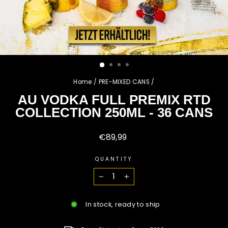
Home
/
PRE-MIXED CANS
/
AU VODKA FULL PREMIX RTD
COLLECTION 250ML - 36 CANS
Regular
€89,99
price
QUANTITY
−
+
In stock, ready to ship