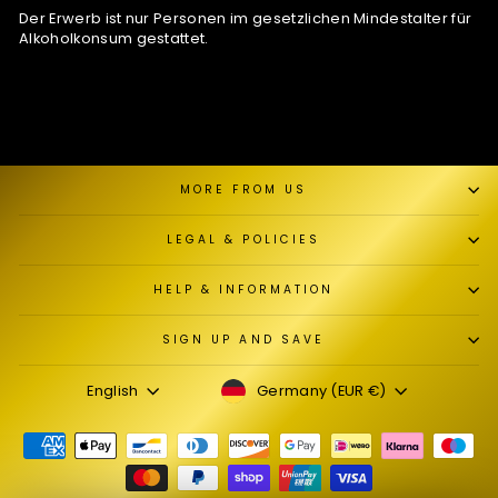
Der Erwerb ist nur Personen im gesetzlichen Mindestalter für
Alkoholkonsum gestattet.
MORE FROM US
LEGAL & POLICIES
HELP & INFORMATION
SIGN UP AND SAVE
CURRENCY
LANGUAGE
Germany (EUR €)
English