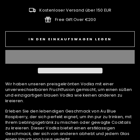
Kostenloser Versand über 150 EUR
Free Gift Over €200
IN DEN EINKAUFSWAGEN LEGEN
Wir haben unseren preisgekrönten Vodka mit einer
unverwechselbaren Fruchtfusion gemischt, um einen süßen
und einzigartigen blauen Vodka wie keinen anderen zu
kreieren.
Erleben Sie den lebendigen Geschmack von Au Blue
Raspberry, der sich perfekt eignet, um ihn pur zu trinken, mit
Ihrem Lieblingsgetränk zu mischen oder gewagte Cocktails
zu kreieren. Dieser Vodka bietet einen erstklassigen
Geschmack, der sich von anderen abhebt und jedem Glas
einen Hauch von Luxus verleiht.