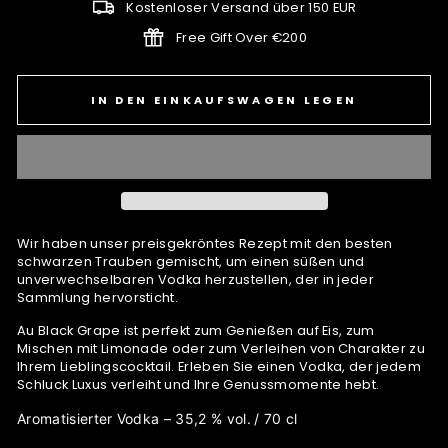
Kostenloser Versand über 150 EUR
Free Gift Over €200
IN DEN EINKAUFSWAGEN LEGEN
Wir haben unser preisgekröntes Rezept mit den besten
schwarzen Trauben gemischt, um einen süßen und
unverwechselbaren Vodka herzustellen, der in jeder
Sammlung hervorsticht.
Au Black Grape ist perfekt zum Genießen auf Eis, zum
Mischen mit Limonade oder zum Verleihen von Charakter zu
Ihrem Lieblingscocktail. Erleben Sie einen Vodka, der jedem
Schluck Luxus verleiht und Ihre Genussmomente hebt.
Aromatisierter Vodka – 35,2 % vol.
/ 70 cl