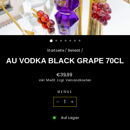
Startseite
/
Beliebt
/
AU VODKA BLACK GRAPE 70CL
Normaler
€39,99
Preis
inkl. MwSt. zzgl.
Versandkosten
MENGE
−
+
Auf Lager