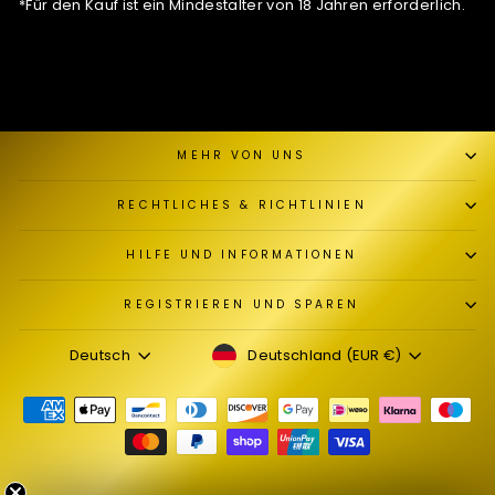
*Für den Kauf ist ein Mindestalter von 18 Jahren erforderlich.
MEHR VON UNS
RECHTLICHES & RICHTLINIEN
HILFE UND INFORMATIONEN
REGISTRIEREN UND SPAREN
WÄHRUNG
SPRACHE
Deutschland (EUR €)
Deutsch